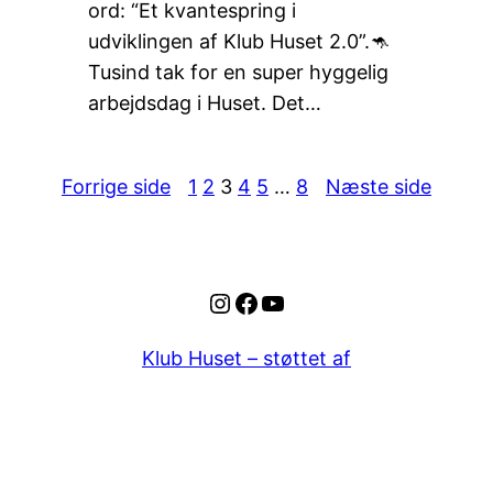
ord: “Et kvantespring i
udviklingen af Klub Huset 2.0”.🦘
Tusind tak for en super hyggelig
arbejdsdag i Huset. Det…
Forrige side
1
2
3
4
5
…
8
Næste side
Instagram
Facebook
YouTube
Klub Huset – støttet af