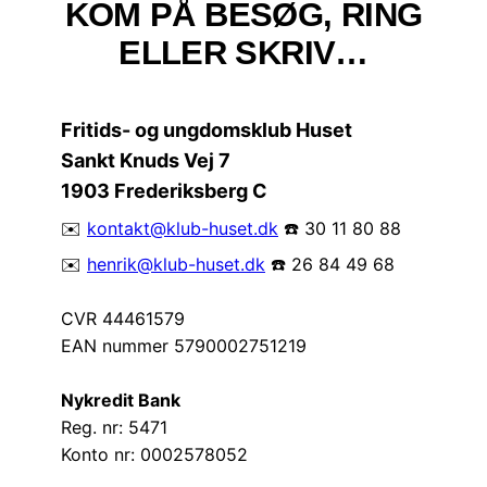
KOM PÅ BESØG, RING
ELLER SKRIV…
Fritids- og ungdomsklub Huset
Sankt Knuds Vej 7
1903 Frederiksberg C
✉️
kontakt@klub-huset.dk
☎️ 30 11 80 88
✉️
henrik@klub-huset.dk
☎️ 26 84 49 68
CVR 44461579
EAN nummer 5790002751219
Nykredit Bank
Reg. nr: 5471
Konto nr: 0002578052