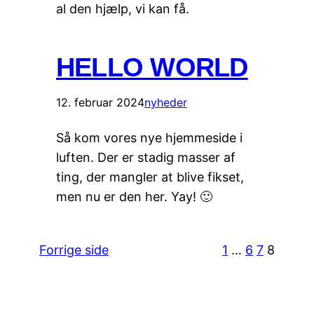
al den hjælp, vi kan få.
HELLO WORLD
12. februar 2024
nyheder
Så kom vores nye hjemmeside i
luften. Der er stadig masser af
ting, der mangler at blive fikset,
men nu er den her. Yay! 🙂
Forrige side
1
…
6
7
8