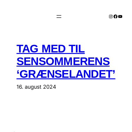
Spring
til
Instagram
Facebo
YouTu
indhold
TAG MED TIL
SENSOMMERENS
‘GRÆNSELANDET’
16. august 2024