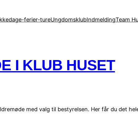
kkedage-ferier-ture
Ungdomsklub
Indmelding
Team Hu
 I KLUB HUSET
rældremøde med valg til bestyrelsen. Her får du det he