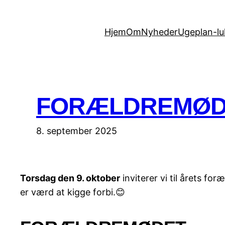
Spring
til
Hjem
Om
Nyheder
Ugeplan-lu
indhold
FORÆLDREMØDE
8. september 2025
Torsdag den 9. oktober
inviterer vi til årets fo
er værd at kigge forbi.😊