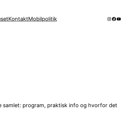
Instagram
Faceboo
YouTub
set
Kontakt
Mobilpolitik
le samlet: program, praktisk info og hvorfor det