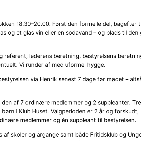
ken 18.30–20.00. Først den formelle del, bagefter tid 
apas og et glas vin eller en sodavand – og plads til d
g referent, lederens beretning, bestyrelsens beretnin
tuelt. Vi runder af med uformel hygge.
 bestyrelsen via Henrik senest 7 dage før mødet – alt
den af 7 ordinære medlemmer og 2 suppleanter. Tre u
l børn i Klub Huset. Valgperioden er 2 år og forskudt,
ordinære medlemmer og én suppleant til bestyrelsen.
rs af skoler og årgange samt både Fritidsklub og Ungdo